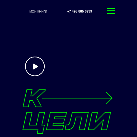
+7 495 885 6939
МОИ КНИГИ
LET'S
GO!