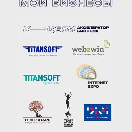
к цели
w2w
Титансофт
экспо
Титансофт
на
digi
весу