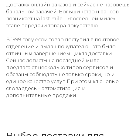
Доставку онлайн-заказов и сейчас не назовешь
банальной задачей. Большинство нюансов
возникает на last mile – «последней миле» -
этапе передачи товара покупателю.
Бесплатная коуч-сессия
Бесплатная коуч-сессия
В 1999 году если товар поступил в почтовое
отделение и выдан покупателю - это было
Записаться
Записаться
Записаться
отличным завершением цикла доставки.
Сейчас логисты на последней миле
Записаться
Записаться
Записаться
Подробнее
Подробнее
предлагают несколько типов сервисов и
обязаны соблюдать не только сроки, но и
единое качество услуг. При этом ключевые
слова здесь – автоматизация и
дополнительные продажи.
Выбор доставки для